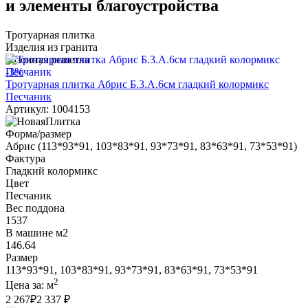
и элементы благоустройства
Тротуарная плитка
Изделия из гранита
Газонная решетка
-3%
Тротуарная плитка Абрис Б.3.А.6см гладкий колормикс
Песчаник
Артикул: 1004153
Форма/размер
Абрис (113*93*91, 103*83*91, 93*73*91, 83*63*91, 73*53*91)
Фактура
Гладкий колормикс
Цвет
Песчаник
Вес поддона
1537
В машине м2
146.64
Размер
113*93*91, 103*83*91, 93*73*91, 83*63*91, 73*53*91
2
Цена за:
м
2 267
₽
2 337 ₽