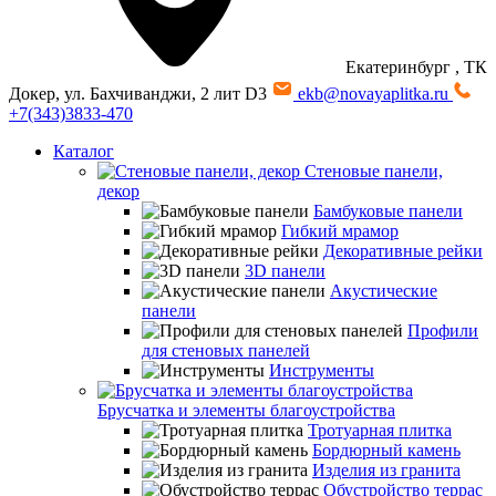
Екатеринбург
, ТК
Докер, ул. Бахчиванджи, 2 лит D3
ekb@novayaplitka.ru
+7(343)3833-470
Каталог
Стеновые панели,
декор
Бамбуковые панели
Гибкий мрамор
Декоративные рейки
3D панели
Акустические
панели
Профили
для стеновых панелей
Инструменты
Брусчатка и элементы благоустройства
Тротуарная плитка
Бордюрный камень
Изделия из гранита
Обустройство террас