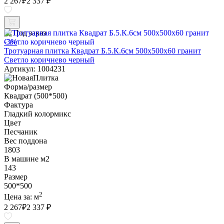
2 267
₽
2 337 ₽
Под заказ
-3%
Тротуарная плитка Квадрат Б.5.К.6см 500х500х60 гранит
Светло коричнево черный
Артикул: 1004231
Форма/размер
Квадрат (500*500)
Фактура
Гладкий колормикс
Цвет
Песчаник
Вес поддона
1803
В машине м2
143
Размер
500*500
2
Цена за:
м
2 267
₽
2 337 ₽