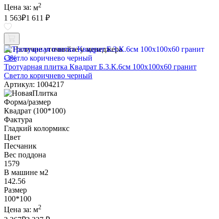
2
Цена за:
м
1 563
₽
1 611 ₽
Наличие уточняйте у менеджера
-3%
Тротуарная плитка Квадрат Б.3.К.6см 100х100х60 гранит
Светло коричнево черный
Артикул: 1004217
Форма/размер
Квадрат (100*100)
Фактура
Гладкий колормикс
Цвет
Песчаник
Вес поддона
1579
В машине м2
142.56
Размер
100*100
2
Цена за:
м