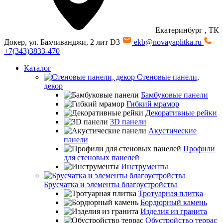
Екатеринбург
, ТК
Докер, ул. Бахчиванджи, 2 лит D3
ekb@novayaplitka.ru
+7(343)3833-470
Каталог
Стеновые панели,
декор
Бамбуковые панели
Гибкий мрамор
Декоративные рейки
3D панели
Акустические
панели
Профили
для стеновых панелей
Инструменты
Брусчатка и элементы благоустройства
Тротуарная плитка
Бордюрный камень
Изделия из гранита
Обустройство террас