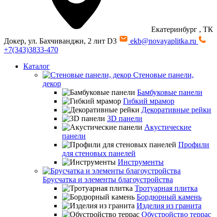
Екатеринбург
, ТК
Докер, ул. Бахчиванджи, 2 лит D3
ekb@novayaplitka.ru
+7(343)3833-470
Каталог
Стеновые панели,
декор
Бамбуковые панели
Гибкий мрамор
Декоративные рейки
3D панели
Акустические
панели
Профили
для стеновых панелей
Инструменты
Брусчатка и элементы благоустройства
Тротуарная плитка
Бордюрный камень
Изделия из гранита
Обустройство террас