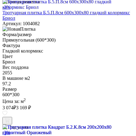
Газонная решетка
-3%
Тротуарная плитка Б.5.П.8см 600х300х80 гладкий колормикс
Бриол
Артикул: 1004082
Форма/размер
Прямоугольная (600*300)
Фактура
Гладкий колормикс
Цвет
Бриол
Вес поддона
2055
В машине м2
97.2
Размер
600*300
2
Цена за:
м
3 074
₽
3 169 ₽
Под заказ
-3%