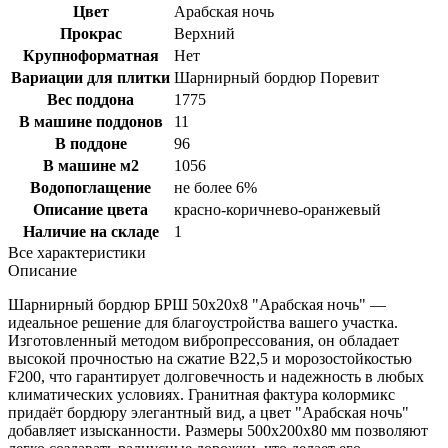
Цвет
Арабская ночь
Прокрас
Верхний
Крупноформатная
Нет
Вариации для плитки
Шарнирный бордюр Поревит
Вес поддона
1775
В машине поддонов
11
В поддоне
96
В машине м2
1056
Водопоглащение
не более 6%
Описание цвета
красно-коричнево-оранжевый
Наличие на складе
1
Все характеристики
Описание
Шарнирный бордюр БРШ 50х20х8 "Арабская ночь" —
идеальное решение для благоустройства вашего участка.
Изготовленный методом вибропрессования, он обладает
высокой прочностью на сжатие В22,5 и морозостойкостью
F200, что гарантирует долговечность и надежность в любых
климатических условиях. Гранитная фактура колормикс
придаёт бордюру элегантный вид, а цвет "Арабская ночь"
добавляет изысканности. Размеры 500x200x80 мм позволяют