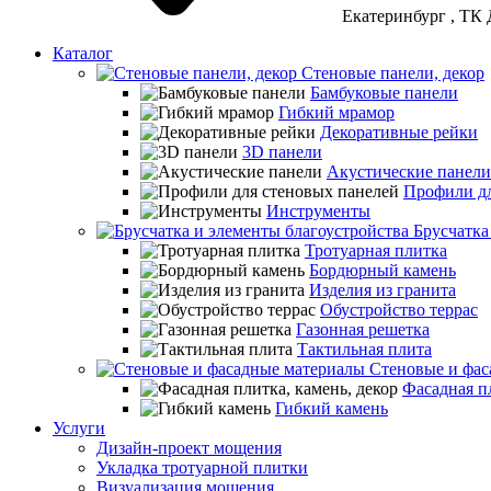
Екатеринбург
, ТК 
Каталог
Стеновые панели, декор
Бамбуковые панели
Гибкий мрамор
Декоративные рейки
3D панели
Акустические панели
Профили дл
Инструменты
Брусчатка
Тротуарная плитка
Бордюрный камень
Изделия из гранита
Обустройство террас
Газонная решетка
Тактильная плита
Стеновые и фас
Фасадная пл
Гибкий камень
Услуги
Дизайн-проект мощения
Укладка тротуарной плитки
Визуализация мощения