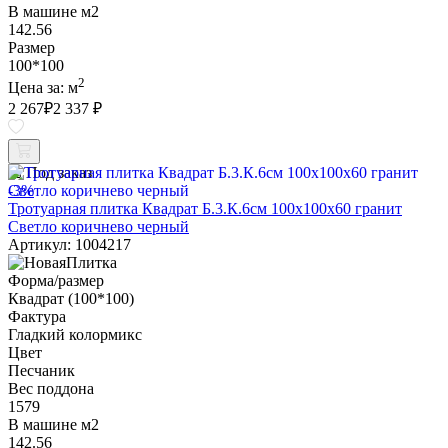
В машине м2
142.56
Размер
100*100
2
Цена за:
м
2 267
₽
2 337 ₽
Под заказ
-3%
Тротуарная плитка Квадрат Б.3.К.6см 100х100х60 гранит
Светло коричнево черный
Артикул: 1004217
Форма/размер
Квадрат (100*100)
Фактура
Гладкий колормикс
Цвет
Песчаник
Вес поддона
1579
В машине м2
142.56