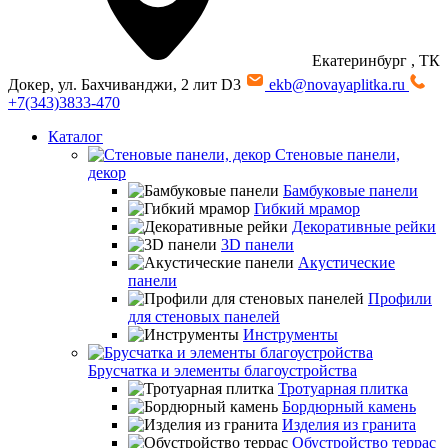
Екатеринбург
, ТК
Докер, ул. Бахчиванджи, 2 лит D3
ekb@novayaplitka.ru
+7(343)3833-470
Каталог
Стеновые панели,
декор
Бамбуковые панели
Гибкий мрамор
Декоративные рейки
3D панели
Акустические
панели
Профили
для стеновых панелей
Инструменты
Брусчатка и элементы благоустройства
Тротуарная плитка
Бордюрный камень
Изделия из гранита
Обустройство террас