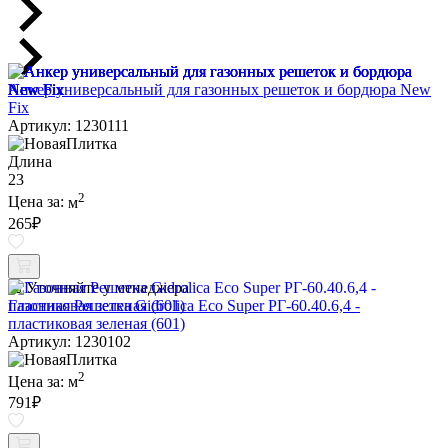
Анкер универсальный для газонных решеток и бордюра New
Fix
Артикул: 1230111
Длина
23
2
Цена за:
м
265
₽
Уточняйте у менеджера
Газонная Решетка Gidrolica Eco Super РГ-60.40.6,4 -
пластиковая зеленая (601)
Артикул: 1230102
2
Цена за:
м
791
₽