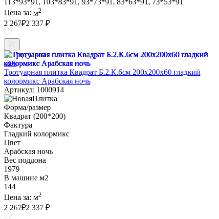
113*93*91, 103*83*91, 93*73*91, 83*63*91, 73*53*91
2
Цена за:
м
2 267
₽
2 337 ₽
Под заказ
-3%
Тротуарная плитка Квадрат Б.2.К.6см 200х200х60 гладкий
колормикс Арабская ночь
Артикул: 1000914
Форма/размер
Квадрат (200*200)
Фактура
Гладкий колормикс
Цвет
Арабская ночь
Вес поддона
1979
В машине м2
144
2
Цена за:
м
2 267
₽
2 337 ₽