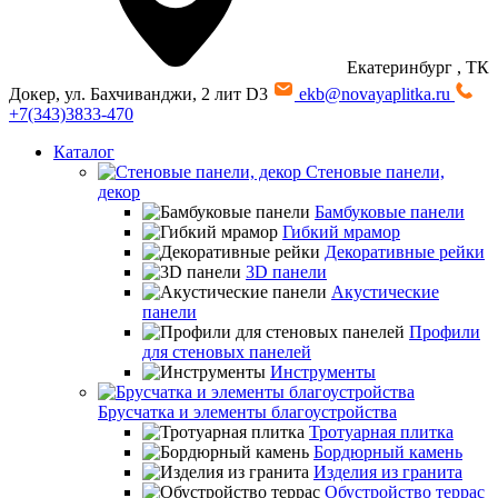
Екатеринбург
, ТК
Докер, ул. Бахчиванджи, 2 лит D3
ekb@novayaplitka.ru
+7(343)3833-470
Каталог
Стеновые панели,
декор
Бамбуковые панели
Гибкий мрамор
Декоративные рейки
3D панели
Акустические
панели
Профили
для стеновых панелей
Инструменты
Брусчатка и элементы благоустройства
Тротуарная плитка
Бордюрный камень
Изделия из гранита
Обустройство террас