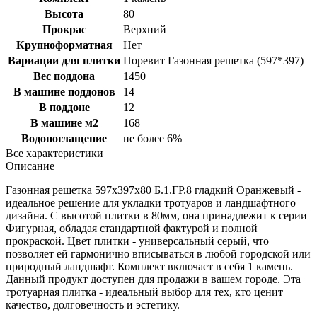
Высота
80
Прокрас
Верхний
Крупноформатная
Нет
Вариации для плитки
Поревит Газонная решетка (597*397)
Вес поддона
1450
В машине поддонов
14
В поддоне
12
В машине м2
168
Водопоглащение
не более 6%
Все характеристики
Описание
Газонная решетка 597х397х80 Б.1.ГР.8 гладкий Оранжевый -
идеальное решение для укладки тротуаров и ландшафтного
дизайна. С высотой плитки в 80мм, она принадлежит к серии
Фигурная, обладая стандартной фактурой и полной
прокраской. Цвет плитки - универсальный серый, что
позволяет ей гармонично вписываться в любой городской или
природный ландшафт. Комплект включает в себя 1 камень.
Данный продукт доступен для продажи в вашем городе. Эта
тротуарная плитка - идеальный выбор для тех, кто ценит
качество, долговечность и эстетику.