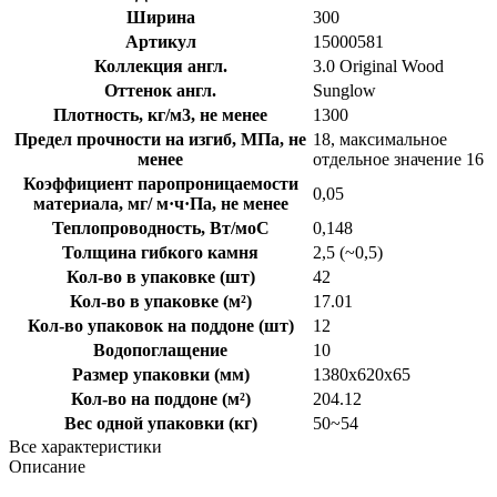
Ширина
300
Артикул
15000581
Коллекция англ.
3.0 Original Wood
Оттенок англ.
Sunglow
Плотность, кг/м3, не менее
1300
Предел прочности на изгиб, МПа, не
18, максимальное
менее
отдельное значение 16
Коэффициент паропроницаемости
0,05
материала, мг/ м·ч·Па, не менее
Теплопроводность, Вт/моС
0,148
Толщина гибкого камня
2,5 (~0,5)
Кол-во в упаковке (шт)
42
Кол-во в упаковке (м²)
17.01
Кол-во упаковок на поддоне (шт)
12
Водопоглащение
10
Размер упаковки (мм)
1380x620x65
Кол-во на поддоне (м²)
204.12
Вес одной упаковки (кг)
50~54
Все характеристики
Описание