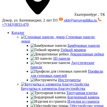
Екатеринбург
, ТК
Докер, ул. Бахчиванджи, 2 лит D3
ekb@novayaplitka.ru
+7(343)3833-470
Каталог
Стеновые панели,
декор
Бамбуковые панели
Гибкий мрамор
Декоративные рейки
3D панели
Акустические
панели
Профили
для стеновых панелей
Инструменты
Брусчатка и элементы благоустройства
Тротуарная плитка
Бордюрный камень
Изделия из гранита
Обустройство террас