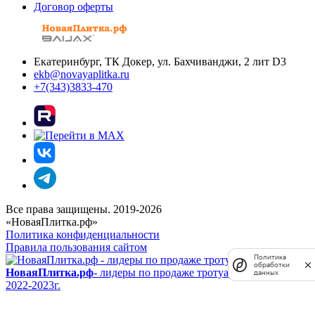
Договор оферты
Екатеринбург, ТК Докер, ул. Бахчиванджи, 2 лит D3
ekb@novayaplitka.ru
+7(343)3833-470
Все права защищены. 2019-2026
«НоваяПлитка.рф»
Политика конфиденциальности
Правила пользования сайтом
Политика
обработки
НоваяПлитка.рф
- лидеры по продаже тротуарной плиты
данных
2022-2023г.