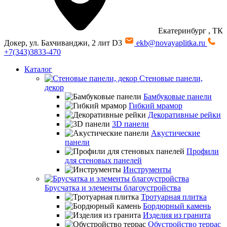
Екатеринбург
, ТК
Докер, ул. Бахчиванджи, 2 лит D3
ekb@novayaplitka.ru
+7(343)3833-470
Каталог
Стеновые панели,
декор
Бамбуковые панели
Гибкий мрамор
Декоративные рейки
3D панели
Акустические
панели
Профили
для стеновых панелей
Инструменты
Брусчатка и элементы благоустройства
Тротуарная плитка
Бордюрный камень
Изделия из гранита
Обустройство террас