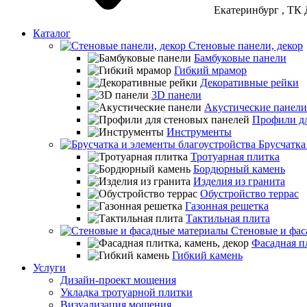
Екатеринбург
, ТК 
Каталог
Стеновые панели, декор
Бамбуковые панели
Гибкий мрамор
Декоративные рейки
3D панели
Акустические панели
Профили дл
Инструменты
Брусчатка
Тротуарная плитка
Бордюрный камень
Изделия из гранита
Обустройство террас
Газонная решетка
Тактильная плита
Стеновые и фас
Фасадная пл
Гибкий камень
Услуги
Дизайн-проект мощения
Укладка тротуарной плитки
Визуализация мощения