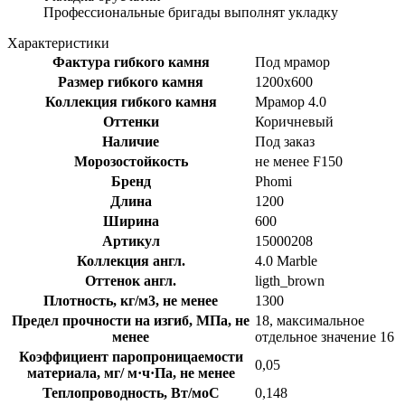
Профессиональные бригады выполнят укладку
Характеристики
Фактура гибкого камня
Под мрамор
Размер гибкого камня
1200x600
Коллекция гибкого камня
Мрамор 4.0
Оттенки
Коричневый
Наличие
Под заказ
Морозостойкость
не менее F150
Бренд
Phomi
Длина
1200
Ширина
600
Артикул
15000208
Коллекция англ.
4.0 Marble
Оттенок англ.
ligth_brown
Плотность, кг/м3, не менее
1300
Предел прочности на изгиб, МПа, не
18, максимальное
менее
отдельное значение 16
Коэффициент паропроницаемости
0,05
материала, мг/ м·ч·Па, не менее
Теплопроводность, Вт/моС
0,148