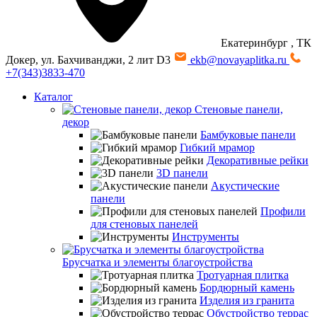
Екатеринбург
, ТК
Докер, ул. Бахчиванджи, 2 лит D3
ekb@novayaplitka.ru
+7(343)3833-470
Каталог
Стеновые панели,
декор
Бамбуковые панели
Гибкий мрамор
Декоративные рейки
3D панели
Акустические
панели
Профили
для стеновых панелей
Инструменты
Брусчатка и элементы благоустройства
Тротуарная плитка
Бордюрный камень
Изделия из гранита
Обустройство террас