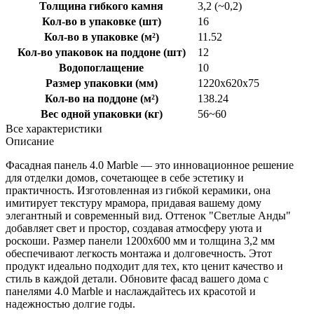
Толщина гибкого камня
3,2 (~0,2)
Кол-во в упаковке (шт)
16
Кол-во в упаковке (м²)
11.52
Кол-во упаковок на поддоне (шт)
12
Водопоглащение
10
Размер упаковки (мм)
1220x620x75
Кол-во на поддоне (м²)
138.24
Вес одной упаковки (кг)
56~60
Все характеристики
Описание
Фасадная панель 4.0 Marble — это инновационное решение
для отделки домов, сочетающее в себе эстетику и
практичность. Изготовленная из гибкой керамики, она
имитирует текстуру мрамора, придавая вашему дому
элегантный и современный вид. Оттенок "Светлые Анды"
добавляет свет и простор, создавая атмосферу уюта и
роскоши. Размер панели 1200x600 мм и толщина 3,2 мм
обеспечивают легкость монтажа и долговечность. Этот
продукт идеально подходит для тех, кто ценит качество и
стиль в каждой детали. Обновите фасад вашего дома с
панелями 4.0 Marble и наслаждайтесь их красотой и
надежностью долгие годы.