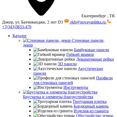
Екатеринбург
, ТК
Докер, ул. Бахчиванджи, 2 лит D3
ekb@novayaplitka.ru
+7(343)3833-470
Каталог
Стеновые панели,
декор
Бамбуковые панели
Гибкий мрамор
Декоративные рейки
3D панели
Акустические
панели
Профили
для стеновых панелей
Инструменты
Брусчатка и элементы благоустройства
Тротуарная плитка
Бордюрный камень
Изделия из гранита
Обустройство террас