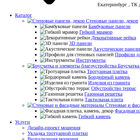
Екатеринбург
, ТК 
Каталог
Стеновые панели, декор
Бамбуковые панели
Гибкий мрамор
Декоративные рейки
3D панели
Акустические панели
Профили дл
Инструменты
Брусчатка
Тротуарная плитка
Бордюрный камень
Изделия из гранита
Обустройство террас
Газонная решетка
Тактильная плита
Стеновые и фас
Фасадная пл
Гибкий камень
Услуги
Дизайн-проект мощения
Укладка тротуарной плитки
Визуализация мощения