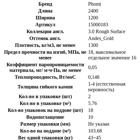
Бренд
Phomi
Длина
2400
Ширина
1200
Артикул
15000183
Коллекция англ.
3.0 Rough Surface
Оттенок англ.
Andes_Gold
Плотность, кг/м3, не менее
1300
Предел прочности на изгиб, МПа, не
18, максимальное
менее
отдельное значение 16
Коэффициент паропроницаемости
0,05
материала, мг/ м·ч·Па, не менее
Теплопроводность, Вт/моС
0,148
1-4 (естественная
Толщина гибкого камня
неровность)
Кол-во в упаковке (шт)
2
Кол-во в упаковке (м²)
5.76
Кол-во упаковок на поддоне (шт)
18
Водопоглащение
10
Размер упаковки (мм)
Не указан
Кол-во на поддоне (м²)
103.68
Вес одной упаковки (кг)
43~45