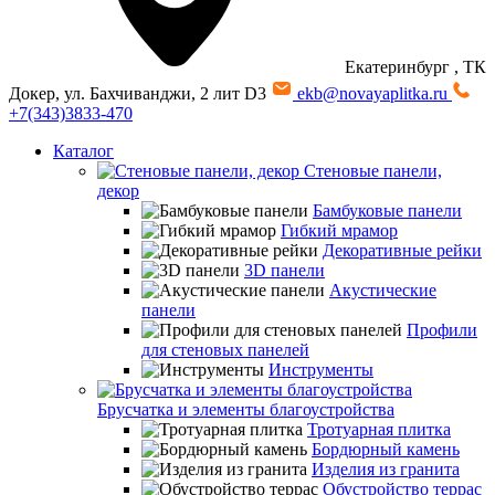
Екатеринбург
, ТК
Докер, ул. Бахчиванджи, 2 лит D3
ekb@novayaplitka.ru
+7(343)3833-470
Каталог
Стеновые панели,
декор
Бамбуковые панели
Гибкий мрамор
Декоративные рейки
3D панели
Акустические
панели
Профили
для стеновых панелей
Инструменты
Брусчатка и элементы благоустройства
Тротуарная плитка
Бордюрный камень
Изделия из гранита
Обустройство террас