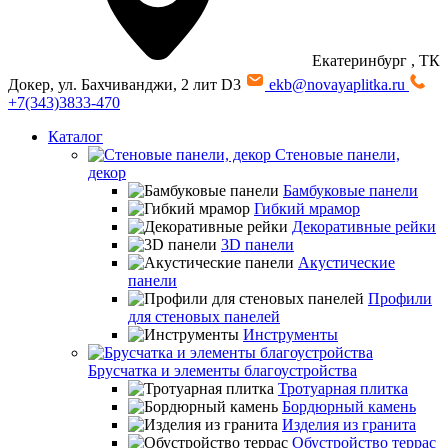
Екатеринбург
, ТК
Докер, ул. Бахчиванджи, 2 лит D3
ekb@novayaplitka.ru
+7(343)3833-470
Каталог
Стеновые панели,
декор
Бамбуковые панели
Гибкий мрамор
Декоративные рейки
3D панели
Акустические
панели
Профили
для стеновых панелей
Инструменты
Брусчатка и элементы благоустройства
Тротуарная плитка
Бордюрный камень
Изделия из гранита
Обустройство террас