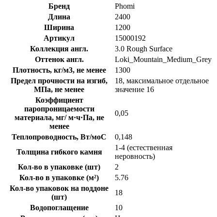
Бренд
Phomi
Длина
2400
Ширина
1200
Артикул
15000192
Коллекция англ.
3.0 Rough Surface
Оттенок англ.
Loki_Mountain_Medium_Grey
Плотность, кг/м3, не менее
1300
Предел прочности на изгиб,
18, максимальное отдельное
МПа, не менее
значение 16
Коэффициент
паропроницаемости
0,05
материала, мг/ м·ч·Па, не
менее
Теплопроводность, Вт/моС
0,148
1-4 (естественная
Толщина гибкого камня
неровность)
Кол-во в упаковке (шт)
2
Кол-во в упаковке (м²)
5.76
Кол-во упаковок на поддоне
18
(шт)
Водопоглащение
10