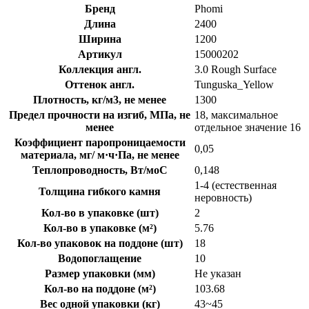
Бренд
Phomi
Длина
2400
Ширина
1200
Артикул
15000202
Коллекция англ.
3.0 Rough Surface
Оттенок англ.
Tunguska_Yellow
Плотность, кг/м3, не менее
1300
Предел прочности на изгиб, МПа, не
18, максимальное
менее
отдельное значение 16
Коэффициент паропроницаемости
0,05
материала, мг/ м·ч·Па, не менее
Теплопроводность, Вт/моС
0,148
1-4 (естественная
Толщина гибкого камня
неровность)
Кол-во в упаковке (шт)
2
Кол-во в упаковке (м²)
5.76
Кол-во упаковок на поддоне (шт)
18
Водопоглащение
10
Размер упаковки (мм)
Не указан
Кол-во на поддоне (м²)
103.68
Вес одной упаковки (кг)
43~45