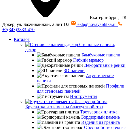
Екатеринбург
, ТК
Докер, ул. Бахчиванджи, 2 лит D3
ekb@novayaplitka.ru
+7(343)3833-470
Каталог
Стеновые панели,
декор
Бамбуковые панели
Гибкий мрамор
Декоративные рейки
3D панели
Акустические
панели
Профили
для стеновых панелей
Инструменты
Брусчатка и элементы благоустройства
Тротуарная плитка
Бордюрный камень
Изделия из гранита
Обустройство террас