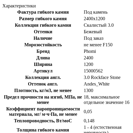
Характеристики
Фактура гибкого камня
Под камень
Размер гибкого камня
2400x1200
Коллекция гибкого камня
Скалистый 3.0
Оттенки
Бежевый
Наличие
Под заказ
Морозостойкость
не менее F150
Бренд
Phomi
Длина
2400
Ширина
1200
Артикул
15000562
Коллекция англ.
3.0 Rockface Stone
Оттенок англ.
Andes_White
Плотность, кг/м3, не менее
1300
Предел прочности на изгиб, МПа, не
18, максимальное
менее
отдельное значение 16
Коэффициент паропроницаемости
0,05
материала, мг/ м·ч·Па, не менее
Теплопроводность, Вт/моС
0,148
1 - 4 (естественная
Толщина гибкого камня
неровность)