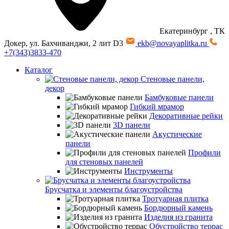
Екатеринбург
, ТК
Докер, ул. Бахчиванджи, 2 лит D3
ekb@novayaplitka.ru
+7(343)3833-470
Каталог
Стеновые панели,
декор
Бамбуковые панели
Гибкий мрамор
Декоративные рейки
3D панели
Акустические
панели
Профили
для стеновых панелей
Инструменты
Брусчатка и элементы благоустройства
Тротуарная плитка
Бордюрный камень
Изделия из гранита
Обустройство террас