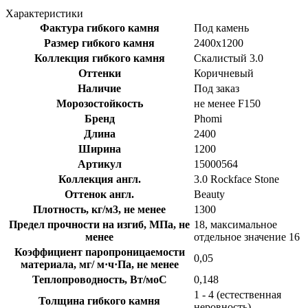
Характеристики
Фактура гибкого камня
Под камень
Размер гибкого камня
2400x1200
Коллекция гибкого камня
Скалистый 3.0
Оттенки
Коричневый
Наличие
Под заказ
Морозостойкость
не менее F150
Бренд
Phomi
Длина
2400
Ширина
1200
Артикул
15000564
Коллекция англ.
3.0 Rockface Stone
Оттенок англ.
Beauty
Плотность, кг/м3, не менее
1300
Предел прочности на изгиб, МПа, не
18, максимальное
менее
отдельное значение 16
Коэффициент паропроницаемости
0,05
материала, мг/ м·ч·Па, не менее
Теплопроводность, Вт/моС
0,148
1 - 4 (естественная
Толщина гибкого камня
неровность)