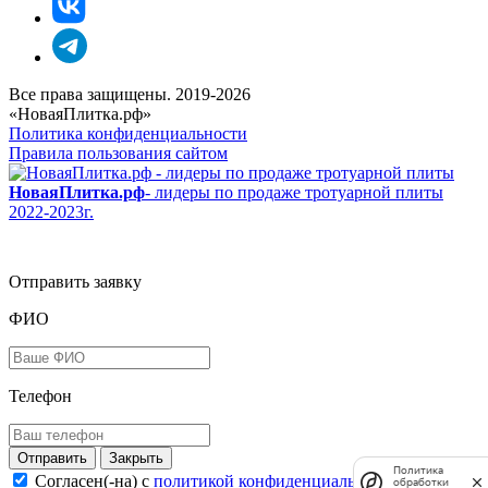
Все права защищены. 2019-2026
«НоваяПлитка.рф»
Политика конфиденциальности
Правила пользования сайтом
НоваяПлитка.рф
- лидеры по продаже тротуарной плиты
2022-2023г.
Отправить заявку
ФИО
Телефон
Закрыть
Политика
Согласен(-на) c
политикой конфиденциальности
и
обработки