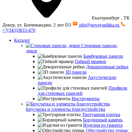
Екатеринбург
, ТК
Докер, ул. Бахчиванджи, 2 лит D3
ekb@novayaplitka.ru
+7(343)3833-470
Каталог
Стеновые панели,
декор
Бамбуковые панели
Гибкий мрамор
Декоративные рейки
3D панели
Акустические
панели
Профили
для стеновых панелей
Инструменты
Брусчатка и элементы благоустройства
Тротуарная плитка
Бордюрный камень
Изделия из гранита
Обустройство террас