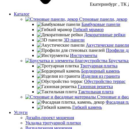
Екатеринбург
, ТК 
Каталог
Стеновые панели, декор
Бамбуковые панели
Гибкий мрамор
Декоративные рейки
3D панели
Акустические панели
Профили дл
Инструменты
Брусчатка
Тротуарная плитка
Бордюрный камень
Изделия из гранита
Обустройство террас
Газонная решетка
Тактильная плита
Стеновые и фас
Фасадная пл
Гибкий камень
Услуги
Дизайн-проект мощения
Укладка тротуарной плитки
Визуализация мощения