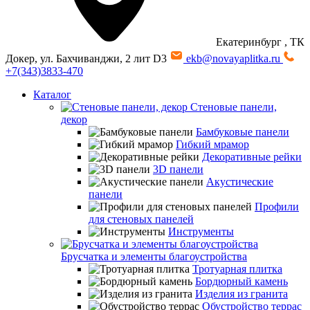
Екатеринбург
, ТК
Докер, ул. Бахчиванджи, 2 лит D3
ekb@novayaplitka.ru
+7(343)3833-470
Каталог
Стеновые панели,
декор
Бамбуковые панели
Гибкий мрамор
Декоративные рейки
3D панели
Акустические
панели
Профили
для стеновых панелей
Инструменты
Брусчатка и элементы благоустройства
Тротуарная плитка
Бордюрный камень
Изделия из гранита
Обустройство террас