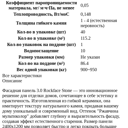
Коэффициент паропроницаемости
0,05
материала, мг/ м·ч·Па, не менее
Теплопроводность, Вт/моС
0,148
1 - 4 (естественная
Толщина гибкого камня
неровность)
Кол-во в упаковке (шт)
40
Кол-во в упаковке (м²)
115.2
Кол-во упаковок на поддоне (шт)
1
Водопоглащение
10
Размер упаковки (мм)
Не указан
Кол-во на поддоне (м²)
86.4
Вес одной упаковки (кг)
900~950
Все характеристики
Описание
Фасадная панель 3.0 Rockface Stone — это инновационное
решение для отделки домов, сочетающее в себе эстетику и
практичность. Изготовленная из гибкой керамики, она
имитирует текстуру натурального камня, придавая вашему
дому уникальный и современный вид. Оттенок "Ржавчина
мультиколор" добавляет глубину и выразительность фасаду,
создавая эффект естественного старения. Размер панели
2400x1200 мм позволяет быстро и легко покрыть большие