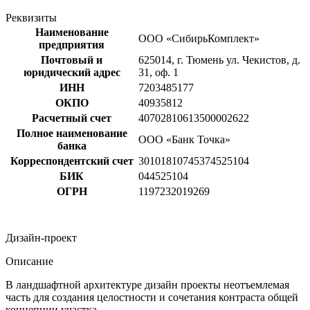
Реквизиты
Наименование
ООО «СибирьКомплект»
предприятия
Почтовый и
625014, г. Тюмень ул. Чекистов, д.
юридический адрес
31, оф. 1
ИНН
7203485177
ОКПО
40935812
Расчетный счет
40702810613500002622
Полное наименование
ООО «Банк Точка»
банка
Корреспондентский счет
30101810745374525104
БИК
044525104
ОГРН
1197232019269
Дизайн-проект
Описание
В ландшафтной архитектуре дизайн проекты неотъемлемая
часть для создания целостности и сочетания контраста общей
концепции участка.