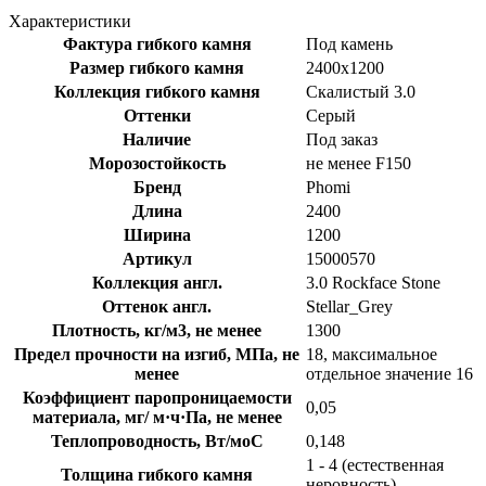
Характеристики
Фактура гибкого камня
Под камень
Размер гибкого камня
2400x1200
Коллекция гибкого камня
Скалистый 3.0
Оттенки
Серый
Наличие
Под заказ
Морозостойкость
не менее F150
Бренд
Phomi
Длина
2400
Ширина
1200
Артикул
15000570
Коллекция англ.
3.0 Rockface Stone
Оттенок англ.
Stellar_Grey
Плотность, кг/м3, не менее
1300
Предел прочности на изгиб, МПа, не
18, максимальное
менее
отдельное значение 16
Коэффициент паропроницаемости
0,05
материала, мг/ м·ч·Па, не менее
Теплопроводность, Вт/моС
0,148
1 - 4 (естественная
Толщина гибкого камня
неровность)