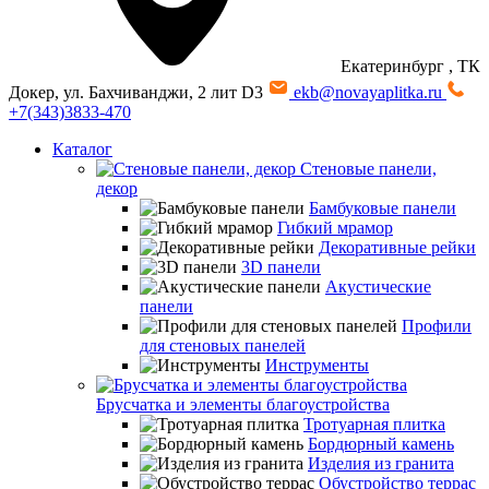
Екатеринбург
, ТК
Докер, ул. Бахчиванджи, 2 лит D3
ekb@novayaplitka.ru
+7(343)3833-470
Каталог
Стеновые панели,
декор
Бамбуковые панели
Гибкий мрамор
Декоративные рейки
3D панели
Акустические
панели
Профили
для стеновых панелей
Инструменты
Брусчатка и элементы благоустройства
Тротуарная плитка
Бордюрный камень
Изделия из гранита
Обустройство террас