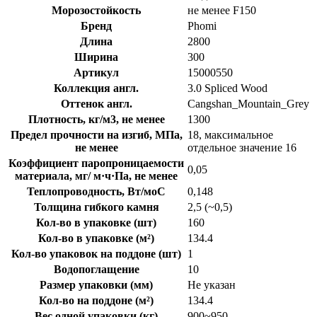
Морозостойкость
не менее F150
Бренд
Phomi
Длина
2800
Ширина
300
Артикул
15000550
Коллекция англ.
3.0 Spliced Wood
Оттенок англ.
Cangshan_Mountain_Grey
Плотность, кг/м3, не менее
1300
Предел прочности на изгиб, МПа,
18, максимальное
не менее
отдельное значение 16
Коэффициент паропроницаемости
0,05
материала, мг/ м·ч·Па, не менее
Теплопроводность, Вт/моС
0,148
Толщина гибкого камня
2,5 (~0,5)
Кол-во в упаковке (шт)
160
Кол-во в упаковке (м²)
134.4
Кол-во упаковок на поддоне (шт)
1
Водопоглащение
10
Размер упаковки (мм)
Не указан
Кол-во на поддоне (м²)
134.4
Вес одной упаковки (кг)
900~950