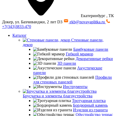
Екатеринбург
, ТК
Докер, ул. Бахчиванджи, 2 лит D3
ekb@novayaplitka.ru
+7(343)3833-470
Каталог
Стеновые панели,
декор
Бамбуковые панели
Гибкий мрамор
Декоративные рейки
3D панели
Акустические
панели
Профили
для стеновых панелей
Инструменты
Брусчатка и элементы благоустройства
Тротуарная плитка
Бордюрный камень
Изделия из гранита
Обустройство террас