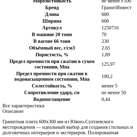
Морозостойкость
не менее F100
Бренд
ГранитИнвест
Длина
600
Ширина
600
Артикул
1250716
В машине 20 тонн
70
В вагоне 66 тонн
230
Объёмный вес, г/см3
2.65
Пористость, %
1,89
Предел прочности при сжатии в сухом
125,97
состоянии, Мпа
Предел прочности при сжатии в
100,2
водонасыщенном состоянии, Мпа
Солестойкость, %
менее 5
Сопротивление удару, см
не менее 50
Водопоглащение
0,44
Все характеристики
Описание
Гранитная плита 600х300 мм из Южно-Султаевского
месторождения — идеальный выбор для создания стильных и
долговечных интерьеров и экстерьеров. Полированная