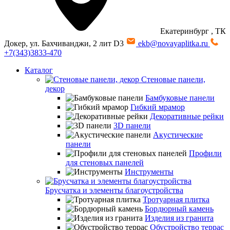
Екатеринбург
, ТК
Докер, ул. Бахчиванджи, 2 лит D3
ekb@novayaplitka.ru
+7(343)3833-470
Каталог
Стеновые панели,
декор
Бамбуковые панели
Гибкий мрамор
Декоративные рейки
3D панели
Акустические
панели
Профили
для стеновых панелей
Инструменты
Брусчатка и элементы благоустройства
Тротуарная плитка
Бордюрный камень
Изделия из гранита
Обустройство террас