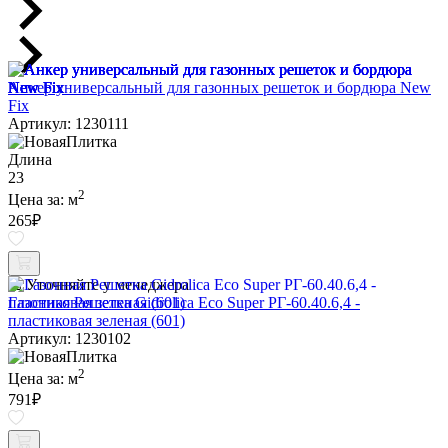
Анкер универсальный для газонных решеток и бордюра New
Fix
Артикул: 1230111
Длина
23
2
Цена за:
м
265
₽
Уточняйте у менеджера
Газонная Решетка Gidrolica Eco Super РГ-60.40.6,4 -
пластиковая зеленая (601)
Артикул: 1230102
2
Цена за:
м
791
₽