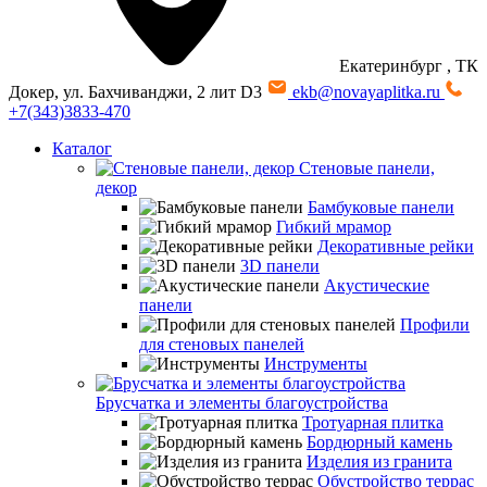
Екатеринбург
, ТК
Докер, ул. Бахчиванджи, 2 лит D3
ekb@novayaplitka.ru
+7(343)3833-470
Каталог
Стеновые панели,
декор
Бамбуковые панели
Гибкий мрамор
Декоративные рейки
3D панели
Акустические
панели
Профили
для стеновых панелей
Инструменты
Брусчатка и элементы благоустройства
Тротуарная плитка
Бордюрный камень
Изделия из гранита
Обустройство террас