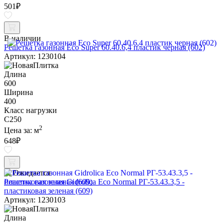
501
₽
В наличии
Решетка газонная Eco Super 60.40.6,4 пластик черная (602)
Артикул: 1230104
Длина
600
Ширина
400
Класс нагрузки
C250
2
Цена за:
м
648
₽
Ожидается
Решетка газонная Gidrolica Eco Normal РГ-53.43.3,5 -
пластиковая зеленая (609)
Артикул: 1230103
Длина