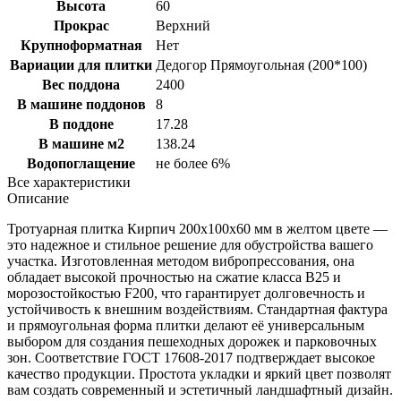
Высота
60
Прокрас
Верхний
Крупноформатная
Нет
Вариации для плитки
Дедогор Прямоугольная (200*100)
Вес поддона
2400
В машине поддонов
8
В поддоне
17.28
В машине м2
138.24
Водопоглащение
не более 6%
Все характеристики
Описание
Тротуарная плитка Кирпич 200х100х60 мм в желтом цвете —
это надежное и стильное решение для обустройства вашего
участка. Изготовленная методом вибропрессования, она
обладает высокой прочностью на сжатие класса B25 и
морозостойкостью F200, что гарантирует долговечность и
устойчивость к внешним воздействиям. Стандартная фактура
и прямоугольная форма плитки делают её универсальным
выбором для создания пешеходных дорожек и парковочных
зон. Соответствие ГОСТ 17608-2017 подтверждает высокое
качество продукции. Простота укладки и яркий цвет позволят
вам создать современный и эстетичный ландшафтный дизайн.