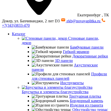
Екатеринбург
, ТК
Докер, ул. Бахчиванджи, 2 лит D3
ekb@novayaplitka.ru
+7(343)3833-470
Каталог
Стеновые панели,
декор
Бамбуковые панели
Гибкий мрамор
Декоративные рейки
3D панели
Акустические
панели
Профили
для стеновых панелей
Инструменты
Брусчатка и элементы благоустройства
Тротуарная плитка
Бордюрный камень
Изделия из гранита
Обустройство террас