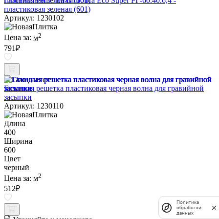
Газонная Решетка Gidrolica Eco Super РГ-60.40.6,4 -
пластиковая зеленая (601)
Артикул: 1230102
2
Цена за:
м
791
₽
Ожидается
Газонная решетка пластиковая черная волна для гравийной
засыпки
Артикул: 1230110
Длина
400
Ширина
600
Цвет
черный
2
Цена за:
м
512
₽
Политика
обработки
данных