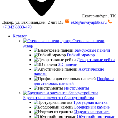
Екатеринбург
, ТК
Докер, ул. Бахчиванджи, 2 лит D3
ekb@novayaplitka.ru
+7(343)3833-470
Каталог
Стеновые панели,
декор
Бамбуковые панели
Гибкий мрамор
Декоративные рейки
3D панели
Акустические
панели
Профили
для стеновых панелей
Инструменты
Брусчатка и элементы благоустройства
Тротуарная плитка
Бордюрный камень
Изделия из гранита
Обустройство террас