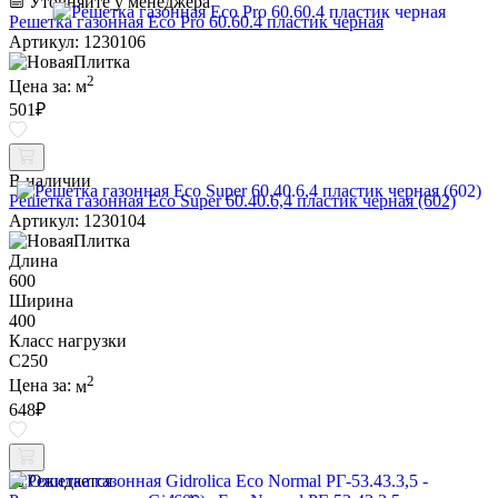
Уточняйте у менеджера
Решетка газонная Eco Pro 60.60.4 пластик черная
Артикул: 1230106
2
Цена за:
м
501
₽
В наличии
Решетка газонная Eco Super 60.40.6,4 пластик черная (602)
Артикул: 1230104
Длина
600
Ширина
400
Класс нагрузки
C250
2
Цена за:
м
648
₽
Ожидается