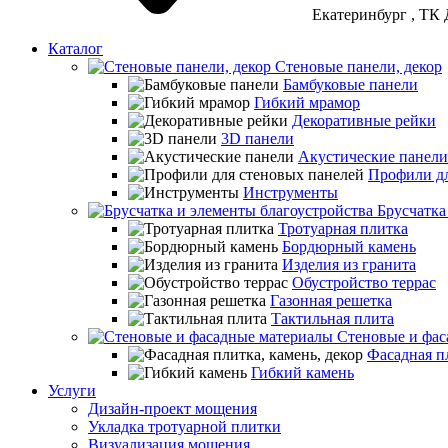
Екатеринбург
, ТК 
Каталог
Стеновые панели, декор
Бамбуковые панели
Гибкий мрамор
Декоративные рейки
3D панели
Акустические панели
Профили дл
Инструменты
Брусчатка
Тротуарная плитка
Бордюрный камень
Изделия из гранита
Обустройство террас
Газонная решетка
Тактильная плита
Стеновые и фас
Фасадная пл
Гибкий камень
Услуги
Дизайн-проект мощения
Укладка тротуарной плитки
Визуализация мощения