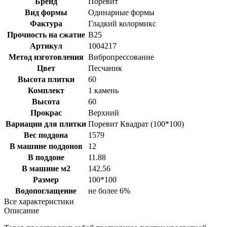
Бренд
Поревит
Вид формы
Одинарные формы
Фактура
Гладкий колормикс
Прочность на сжатие
B25
Артикул
1004217
Метод изготовления
Вибропрессование
Цвет
Песчаник
Высота плитки
60
Комплект
1 камень
Высота
60
Прокрас
Верхний
Вариации для плитки
Поревит Квадрат (100*100)
Вес поддона
1579
В машине поддонов
12
В поддоне
11.88
В машине м2
142.56
Размер
100*100
Водопоглащение
не более 6%
Все характеристики
Описание