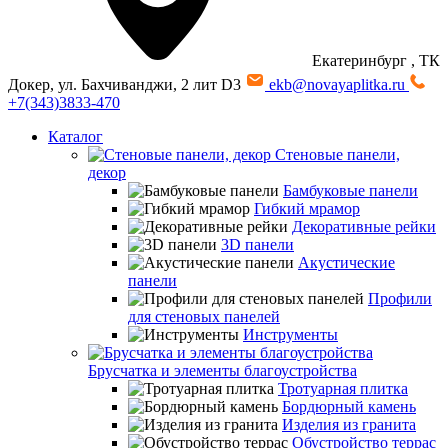
Екатеринбург
, ТК
Докер, ул. Бахчиванджи, 2 лит D3
ekb@novayaplitka.ru
+7(343)3833-470
Каталог
Стеновые панели,
декор
Бамбуковые панели
Гибкий мрамор
Декоративные рейки
3D панели
Акустические
панели
Профили
для стеновых панелей
Инструменты
Брусчатка и элементы благоустройства
Тротуарная плитка
Бордюрный камень
Изделия из гранита
Обустройство террас