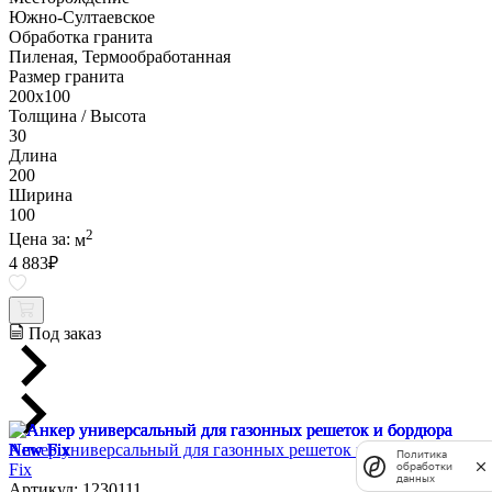
Южно-Султаевское
Обработка гранита
Пиленая, Термообработанная
Размер гранита
200х100
Толщина / Высота
30
Длина
200
Ширина
100
2
Цена за:
м
4 883
₽
Под заказ
Анкер универсальный для газонных решеток и бордюра New
Политика
Fix
обработки
данных
Артикул: 1230111