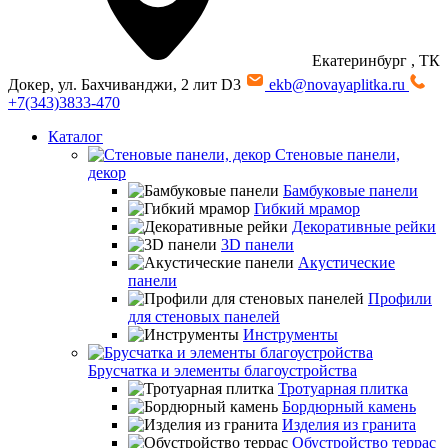
Екатеринбург
, ТК
Докер, ул. Бахчиванджи, 2 лит D3
ekb@novayaplitka.ru
+7(343)3833-470
Каталог
Стеновые панели,
декор
Бамбуковые панели
Гибкий мрамор
Декоративные рейки
3D панели
Акустические
панели
Профили
для стеновых панелей
Инструменты
Брусчатка и элементы благоустройства
Тротуарная плитка
Бордюрный камень
Изделия из гранита
Обустройство террас