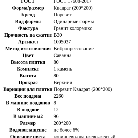
ГОСТ
ГОСТ 17608-2017
Форма/размер
Квадрат (200*200)
Бренд
Поревит
Вид формы
Одинарные формы
Фактура
Гранит колормикс
Прочность на сжатие
B30
Артикул
1005037
Метод изготовления
Вибропрессование
Цвет
Саванна
Высота плитки
80
Комплект
1 камень
Высота
80
Прокрас
Верхний
Вариации для плитки
Поревит Квадрат (200*200)
Вес поддона
2260
В машине поддонов
8
В поддоне
12
В машине м2
96
Размер
200*200
Водопоглащение
не более 6%
Описание цвета
коричнево-оранжево-желтый