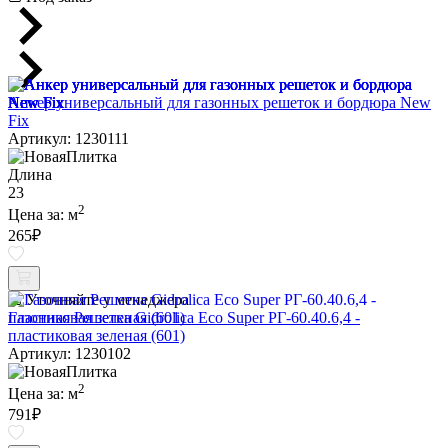
Анкер универсальный для газонных решеток и бордюра New
Fix
Артикул: 1230111
Длина
23
2
Цена за:
м
265
₽
Уточняйте у менеджера
Газонная Решетка Gidrolica Eco Super РГ-60.40.6,4 -
пластиковая зеленая (601)
Артикул: 1230102
2
Цена за:
м
791
₽