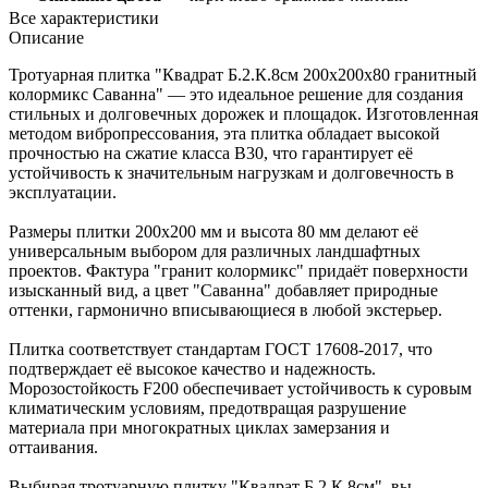
Все характеристики
Описание
Тротуарная плитка "Квадрат Б.2.К.8см 200х200х80 гранитный
колормикс Саванна" — это идеальное решение для создания
стильных и долговечных дорожек и площадок. Изготовленная
методом вибропрессования, эта плитка обладает высокой
прочностью на сжатие класса B30, что гарантирует её
устойчивость к значительным нагрузкам и долговечность в
эксплуатации.
Размеры плитки 200х200 мм и высота 80 мм делают её
универсальным выбором для различных ландшафтных
проектов. Фактура "гранит колормикс" придаёт поверхности
изысканный вид, а цвет "Саванна" добавляет природные
оттенки, гармонично вписывающиеся в любой экстерьер.
Плитка соответствует стандартам ГОСТ 17608-2017, что
подтверждает её высокое качество и надежность.
Морозостойкость F200 обеспечивает устойчивость к суровым
климатическим условиям, предотвращая разрушение
материала при многократных циклах замерзания и
оттаивания.
Выбирая тротуарную плитку "Квадрат Б.2.К.8см", вы