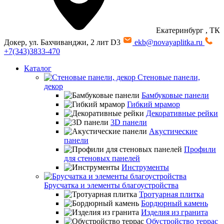
Екатеринбург
, ТК
Докер, ул. Бахчиванджи, 2 лит D3
ekb@novayaplitka.ru
+7(343)3833-470
Каталог
Стеновые панели,
декор
Бамбуковые панели
Гибкий мрамор
Декоративные рейки
3D панели
Акустические
панели
Профили
для стеновых панелей
Инструменты
Брусчатка и элементы благоустройства
Тротуарная плитка
Бордюрный камень
Изделия из гранита
Обустройство террас