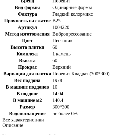
Бренд
Поревит
Вид формы
Одинарные формы
Фактура
Гладкий колормикс
Прочность на сжатие
B25
Артикул
1004220
Метод изготовления
Вибропрессование
Цвет
Песчаник
Высота плитки
60
Комплект
1 камень
Высота
60
Прокрас
Верхний
Вариации для плитки
Поревит Квадрат (300*300)
Вес поддона
1978
В машине поддонов
10
В поддоне
14.04
В машине м2
140.4
Размер
300*300
Водопоглащение
не более 6%
Все характеристики
Описание