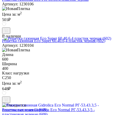
Артикул: 1230106
2
Цена за:
м
501
₽
В наличии
Решетка газонная Eco Super 60.40.6,4 пластик черная (602)
Артикул: 1230104
Длина
600
Ширина
400
Класс нагрузки
C250
2
Цена за:
м
648
₽
Ожидается
Решетка газонная Gidrolica Eco Normal РГ-53.43.3,5 -
пластиковая зеленая (609)