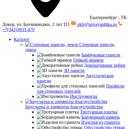
Екатеринбург
, ТК
Докер, ул. Бахчиванджи, 2 лит D3
ekb@novayaplitka.ru
+7(343)3833-470
Каталог
Стеновые панели,
декор
Бамбуковые панели
Гибкий мрамор
Декоративные рейки
3D панели
Акустические
панели
Профили
для стеновых панелей
Инструменты
Брусчатка и элементы благоустройства
Тротуарная плитка
Бордюрный камень
Изделия из гранита
Обустройство террас