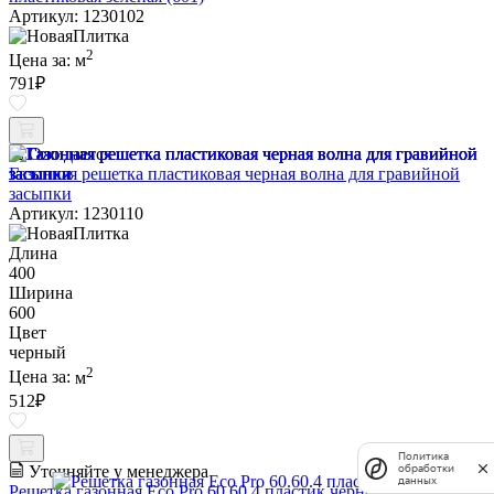
Артикул: 1230102
2
Цена за:
м
791
₽
Ожидается
Газонная решетка пластиковая черная волна для гравийной
засыпки
Артикул: 1230110
Длина
400
Ширина
600
Цвет
черный
2
Цена за:
м
512
₽
Политика
Уточняйте у менеджера
обработки
данных
Решетка газонная Eco Pro 60.60.4 пластик черная