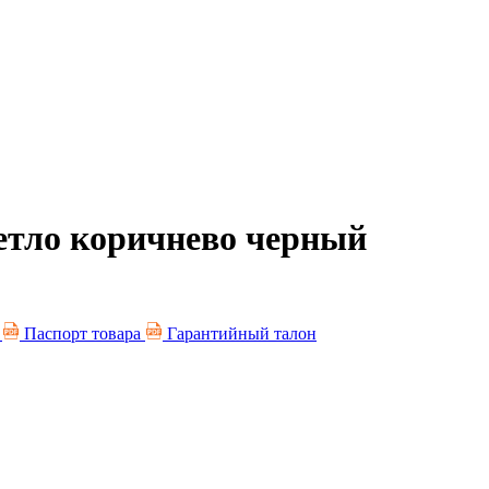
ветло коричнево черный
я
Паспорт товара
Гарантийный талон