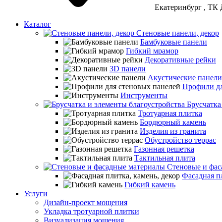
Екатеринбург
, ТК 
Каталог
Стеновые панели, декор
Бамбуковые панели
Гибкий мрамор
Декоративные рейки
3D панели
Акустические панели
Профили дл
Инструменты
Брусчатка
Тротуарная плитка
Бордюрный камень
Изделия из гранита
Обустройство террас
Газонная решетка
Тактильная плита
Стеновые и фас
Фасадная пл
Гибкий камень
Услуги
Дизайн-проект мощения
Укладка тротуарной плитки
Визуализация мощения