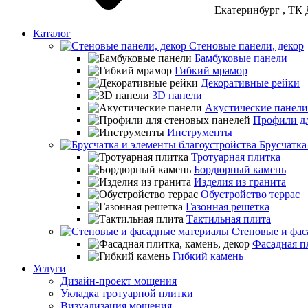
Екатеринбург
, ТК 
Каталог
Стеновые панели, декор
Бамбуковые панели
Гибкий мрамор
Декоративные рейки
3D панели
Акустические панели
Профили дл
Инструменты
Брусчатка
Тротуарная плитка
Бордюрный камень
Изделия из гранита
Обустройство террас
Газонная решетка
Тактильная плита
Стеновые и фас
Фасадная пл
Гибкий камень
Услуги
Дизайн-проект мощения
Укладка тротуарной плитки
Визуализация мощения