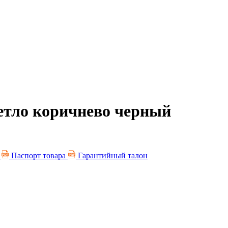
ветло коричнево черный
я
Паспорт товара
Гарантийный талон