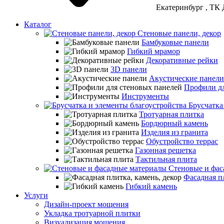
Екатеринбург
, ТК 
Каталог
Стеновые панели, декор
Бамбуковые панели
Гибкий мрамор
Декоративные рейки
3D панели
Акустические панели
Профили дл
Инструменты
Брусчатка
Тротуарная плитка
Бордюрный камень
Изделия из гранита
Обустройство террас
Газонная решетка
Тактильная плита
Стеновые и фас
Фасадная пл
Гибкий камень
Услуги
Дизайн-проект мощения
Укладка тротуарной плитки
Визуализация мощения