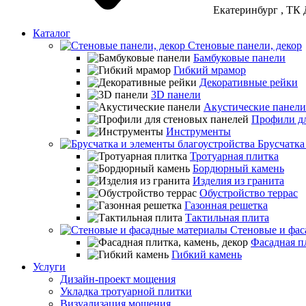
Екатеринбург
, ТК 
Каталог
Стеновые панели, декор
Бамбуковые панели
Гибкий мрамор
Декоративные рейки
3D панели
Акустические панели
Профили дл
Инструменты
Брусчатка
Тротуарная плитка
Бордюрный камень
Изделия из гранита
Обустройство террас
Газонная решетка
Тактильная плита
Стеновые и фас
Фасадная пл
Гибкий камень
Услуги
Дизайн-проект мощения
Укладка тротуарной плитки
Визуализация мощения