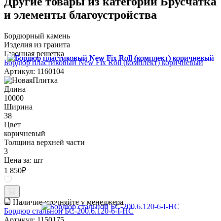
Другие товары из категории Брусчатка
и элементы благоустройства
Бордюрный камень
Изделия из гранита
Газонная решетка
Бордюр пластиковый New Fix Roll (комплект) коричневый
Артикул: 1160104
Длина
10000
Ширина
38
Цвет
коричневый
Толщина верхней части
3
Цена за:
шт
1 850
₽
Наличие уточняйте у менеджера
Бордюр стальной БС-200.6.120-6-I-НС
Артикул: 1150175