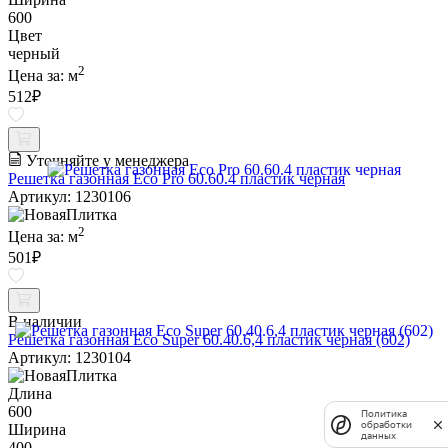
600
Цвет
черный
2
Цена за:
м
512
₽
Уточняйте у менеджера
Решетка газонная Eco Pro 60.60.4 пластик черная
Артикул: 1230106
2
Цена за:
м
501
₽
В наличии
Решетка газонная Eco Super 60.40.6,4 пластик черная (602)
Артикул: 1230104
Длина
600
Политика
обработки
Ширина
данных
400