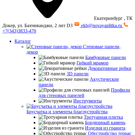
Екатеринбург
, ТК
Докер, ул. Бахчиванджи, 2 лит D3
ekb@novayaplitka.ru
+7(343)3833-470
Каталог
Стеновые панели,
декор
Бамбуковые панели
Гибкий мрамор
Декоративные рейки
3D панели
Акустические
панели
Профили
для стеновых панелей
Инструменты
Брусчатка и элементы благоустройства
Тротуарная плитка
Бордюрный камень
Изделия из гранита
Обустройство террас