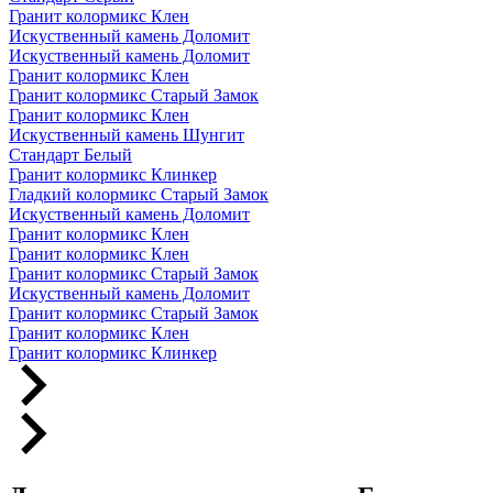
Гранит колормикс Клен
Искуственный камень Доломит
Искуственный камень Доломит
Гранит колормикс Клен
Гранит колормикс Старый Замок
Гранит колормикс Клен
Искуственный камень Шунгит
Стандарт Белый
Гранит колормикс Клинкер
Гладкий колормикс Старый Замок
Искуственный камень Доломит
Гранит колормикс Клен
Гранит колормикс Клен
Гранит колормикс Старый Замок
Искуственный камень Доломит
Гранит колормикс Старый Замок
Гранит колормикс Клен
Гранит колормикс Клинкер