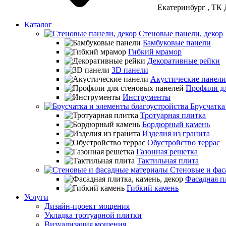
Екатеринбург
, ТК 
Каталог
Стеновые панели, декор
Бамбуковые панели
Гибкий мрамор
Декоративные рейки
3D панели
Акустические панели
Профили дл
Инструменты
Брусчатка
Тротуарная плитка
Бордюрный камень
Изделия из гранита
Обустройство террас
Газонная решетка
Тактильная плита
Стеновые и фас
Фасадная пл
Гибкий камень
Услуги
Дизайн-проект мощения
Укладка тротуарной плитки
Визуализация мощения