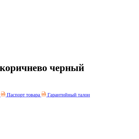
о коричнево черный
я
Паспорт товара
Гарантийный талон