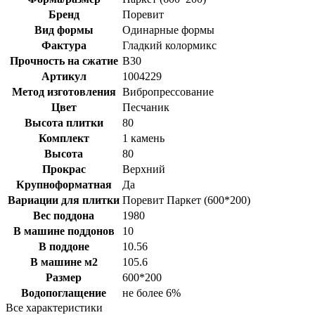
Бренд
Поревит
Вид формы
Одинарные формы
Фактура
Гладкий колормикс
Прочность на сжатие
B30
Артикул
1004229
Метод изготовления
Вибропрессование
Цвет
Песчаник
Высота плитки
80
Комплект
1 камень
Высота
80
Прокрас
Верхний
Крупноформатная
Да
Вариации для плитки
Поревит Паркет (600*200)
Вес поддона
1980
В машине поддонов
10
В поддоне
10.56
В машине м2
105.6
Размер
600*200
Водопоглащение
не более 6%
Все характеристики