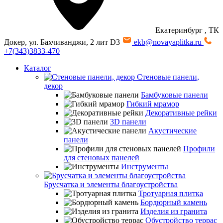
Екатеринбург
, ТК
Докер, ул. Бахчиванджи, 2 лит D3
ekb@novayaplitka.ru
+7(343)3833-470
Каталог
Стеновые панели,
декор
Бамбуковые панели
Гибкий мрамор
Декоративные рейки
3D панели
Акустические
панели
Профили
для стеновых панелей
Инструменты
Брусчатка и элементы благоустройства
Тротуарная плитка
Бордюрный камень
Изделия из гранита
Обустройство террас