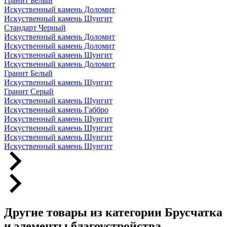
Гранит Белый
Искуственный камень Доломит
Искуственный камень Шунгит
Стандарт Черный
Искуственный камень Доломит
Искуственный камень Доломит
Искуственный камень Шунгит
Искуственный камень Доломит
Гранит Белый
Искуственный камень Шунгит
Гранит Серый
Искуственный камень Шунгит
Искуственный камень Габбро
Искуственный камень Шунгит
Искуственный камень Шунгит
Искуственный камень Шунгит
Искуственный камень Шунгит
Другие товары из категории Брусчатка
и элементы благоустройства