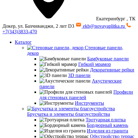
Екатеринбург
, ТК
Докер, ул. Бахчиванджи, 2 лит D3
ekb@novayaplitka.ru
+7(343)3833-470
Каталог
Стеновые панели,
декор
Бамбуковые панели
Гибкий мрамор
Декоративные рейки
3D панели
Акустические
панели
Профили
для стеновых панелей
Инструменты
Брусчатка и элементы благоустройства
Тротуарная плитка
Бордюрный камень
Изделия из гранита
Обустройство террас