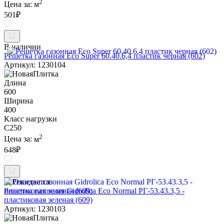
2
Цена за:
м
501
₽
В наличии
Решетка газонная Eco Super 60.40.6,4 пластик черная (602)
Артикул: 1230104
Длина
600
Ширина
400
Класс нагрузки
C250
2
Цена за:
м
648
₽
Ожидается
Решетка газонная Gidrolica Eco Normal РГ-53.43.3,5 -
пластиковая зеленая (609)
Артикул: 1230103