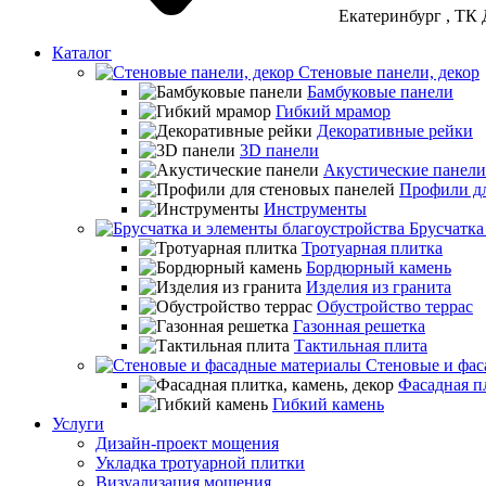
Екатеринбург
, ТК 
Каталог
Стеновые панели, декор
Бамбуковые панели
Гибкий мрамор
Декоративные рейки
3D панели
Акустические панели
Профили дл
Инструменты
Брусчатка
Тротуарная плитка
Бордюрный камень
Изделия из гранита
Обустройство террас
Газонная решетка
Тактильная плита
Стеновые и фас
Фасадная пл
Гибкий камень
Услуги
Дизайн-проект мощения
Укладка тротуарной плитки
Визуализация мощения