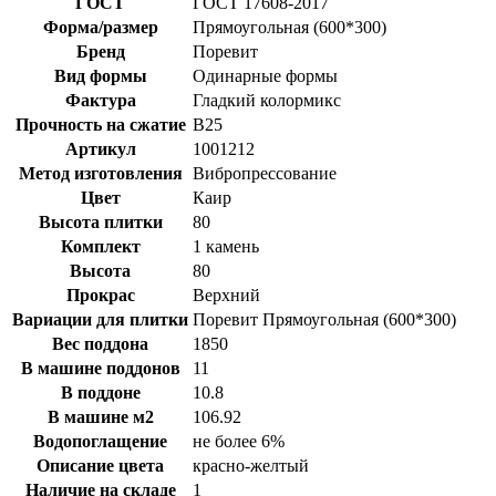
ГОСТ
ГОСТ 17608-2017
Форма/размер
Прямоугольная (600*300)
Бренд
Поревит
Вид формы
Одинарные формы
Фактура
Гладкий колормикс
Прочность на сжатие
B25
Артикул
1001212
Метод изготовления
Вибропрессование
Цвет
Каир
Высота плитки
80
Комплект
1 камень
Высота
80
Прокрас
Верхний
Вариации для плитки
Поревит Прямоугольная (600*300)
Вес поддона
1850
В машине поддонов
11
В поддоне
10.8
В машине м2
106.92
Водопоглащение
не более 6%
Описание цвета
красно-желтый
Наличие на складе
1