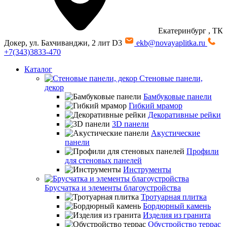
Екатеринбург
, ТК
Докер, ул. Бахчиванджи, 2 лит D3
ekb@novayaplitka.ru
+7(343)3833-470
Каталог
Стеновые панели,
декор
Бамбуковые панели
Гибкий мрамор
Декоративные рейки
3D панели
Акустические
панели
Профили
для стеновых панелей
Инструменты
Брусчатка и элементы благоустройства
Тротуарная плитка
Бордюрный камень
Изделия из гранита
Обустройство террас