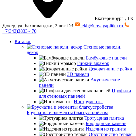
Екатеринбург
, ТК
Докер, ул. Бахчиванджи, 2 лит D3
ekb@novayaplitka.ru
+7(343)3833-470
Каталог
Стеновые панели,
декор
Бамбуковые панели
Гибкий мрамор
Декоративные рейки
3D панели
Акустические
панели
Профили
для стеновых панелей
Инструменты
Брусчатка и элементы благоустройства
Тротуарная плитка
Бордюрный камень
Изделия из гранита
Обустройство террас