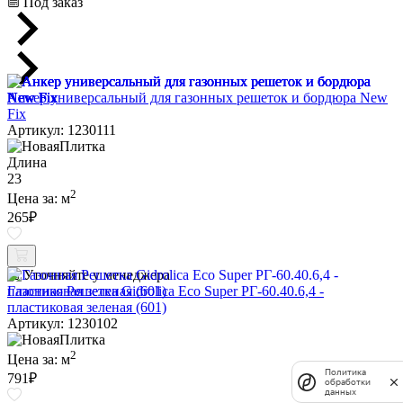
Под заказ
Анкер универсальный для газонных решеток и бордюра New
Fix
Артикул: 1230111
Длина
23
2
Цена за:
м
265
₽
Уточняйте у менеджера
Газонная Решетка Gidrolica Eco Super РГ-60.40.6,4 -
пластиковая зеленая (601)
Артикул: 1230102
2
Цена за:
м
Политика
791
₽
обработки
данных