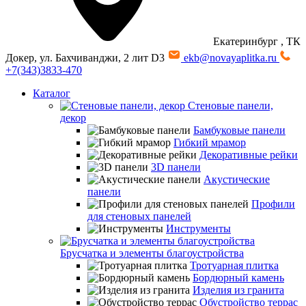
Екатеринбург
, ТК
Докер, ул. Бахчиванджи, 2 лит D3
ekb@novayaplitka.ru
+7(343)3833-470
Каталог
Стеновые панели,
декор
Бамбуковые панели
Гибкий мрамор
Декоративные рейки
3D панели
Акустические
панели
Профили
для стеновых панелей
Инструменты
Брусчатка и элементы благоустройства
Тротуарная плитка
Бордюрный камень
Изделия из гранита
Обустройство террас