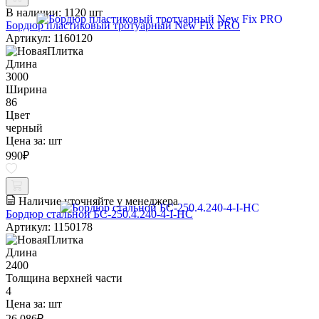
В наличии:
1120 шт
Бордюр пластиковый тротуарный New Fix PRO
Артикул: 1160120
Длина
3000
Ширина
86
Цвет
черный
Цена за:
шт
990
₽
Наличие уточняйте у менеджера
Бордюр стальной БС-250.4.240-4-I-НС
Артикул: 1150178
Длина
2400
Толщина верхней части
4
Цена за:
шт
26 086
₽