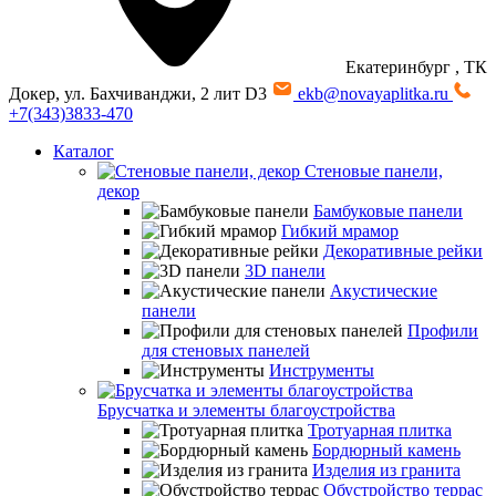
Екатеринбург
, ТК
Докер, ул. Бахчиванджи, 2 лит D3
ekb@novayaplitka.ru
+7(343)3833-470
Каталог
Стеновые панели,
декор
Бамбуковые панели
Гибкий мрамор
Декоративные рейки
3D панели
Акустические
панели
Профили
для стеновых панелей
Инструменты
Брусчатка и элементы благоустройства
Тротуарная плитка
Бордюрный камень
Изделия из гранита
Обустройство террас