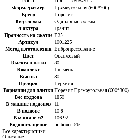
ГОСТ
ГОСТ 17608-2017
Форма/размер
Прямоугольная (600*300)
Бренд
Поревит
Вид формы
Одинарные формы
Фактура
Гранит
Прочность на сжатие
B25
Артикул
1001225
Метод изготовления
Вибропрессование
Цвет
Оранжевый
Высота плитки
80
Комплект
1 камень
Высота
80
Прокрас
Верхний
Вариации для плитки
Поревит Прямоугольная (600*300)
Вес поддона
1850
В машине поддонов
11
В поддоне
10.8
В машине м2
106.92
Водопоглащение
не более 6%
Все характеристики
Описание