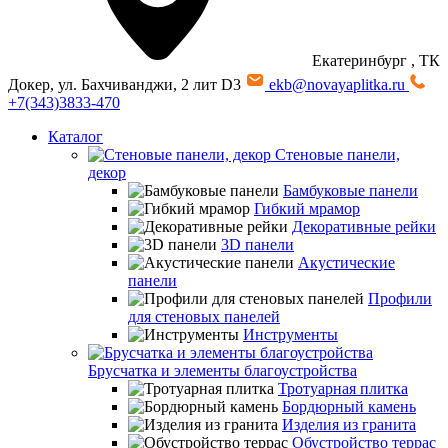
Екатеринбург
, ТК
Докер, ул. Бахчиванджи, 2 лит D3
ekb@novayaplitka.ru
+7(343)3833-470
Каталог
Стеновые панели,
декор
Бамбуковые панели
Гибкий мрамор
Декоративные рейки
3D панели
Акустические
панели
Профили
для стеновых панелей
Инструменты
Брусчатка и элементы благоустройства
Тротуарная плитка
Бордюрный камень
Изделия из гранита
Обустройство террас