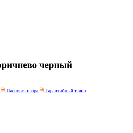
коричнево черный
я
Паспорт товара
Гарантийный талон