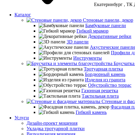
Екатеринбург
, ТК 
Каталог
Стеновые панели, декор
Бамбуковые панели
Гибкий мрамор
Декоративные рейки
3D панели
Акустические панели
Профили дл
Инструменты
Брусчатка
Тротуарная плитка
Бордюрный камень
Изделия из гранита
Обустройство террас
Газонная решетка
Тактильная плита
Стеновые и фас
Фасадная пл
Гибкий камень
Услуги
Дизайн-проект мощения
Укладка тротуарной плитки
Визуализация мощения