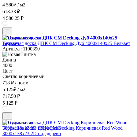
4 580
₽
/ м2
618.33 ₽
4 580.25 ₽
Ожидается
Террасная доска ДПК CM Decking Дуб 4000x140x25 Вельвет
Артикул: 1190390
Длина
4000
Цвет
Светло-коричневый
718 ₽
/ пог.м
5 125
₽
/ м2
717.50 ₽
5 125 ₽
Ожидается
Террасная доска ДПК CM Decking Коричневая Red Wood
3000x138x23 2D под дерево