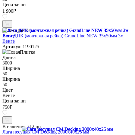
Цена за:
шт
1 900
₽
Ожидается
Лага ДПК (монтажная рейка) GrandLine NEW 35х50мм 3м
Венге
Артикул: 1190125
Длина
3000
Ширина
50
Ширина
50
Цвет
Венге
Цена за:
шт
750
₽
В наличии:
212 шт
Лага несущая CM Decking 2000х40х25 мм