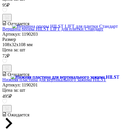
95
₽
Ожидается
Вершина опоры HILST LIFT для плитки Стандарт
Артикул: 1190203
Размер
108х32х108 мм
Цена за:
шт
72
₽
Ожидается
Нижняя пластина для вертикального зажима HILST
Артикул: 1190201
Цена за:
шт
495
₽
Ожидается