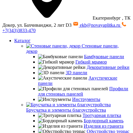
Екатеринбург
, ТК
Докер, ул. Бахчиванджи, 2 лит D3
ekb@novayaplitka.ru
+7(343)3833-470
Каталог
Стеновые панели,
декор
Бамбуковые панели
Гибкий мрамор
Декоративные рейки
3D панели
Акустические
панели
Профили
для стеновых панелей
Инструменты
Брусчатка и элементы благоустройства
Тротуарная плитка
Бордюрный камень
Изделия из гранита
Обустройство террас