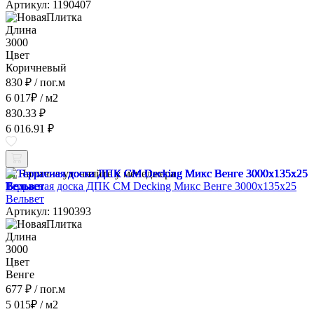
Артикул: 1190407
Длина
3000
Цвет
Коричневый
830 ₽
/ пог.м
6 017
₽
/ м2
830.33 ₽
6 016.91 ₽
Наличие уточняйте у менеджера
Террасная доска ДПК CM Decking Микс Венге 3000x135x25
Вельвет
Артикул: 1190393
Длина
3000
Цвет
Венге
677 ₽
/ пог.м
5 015
₽
/ м2