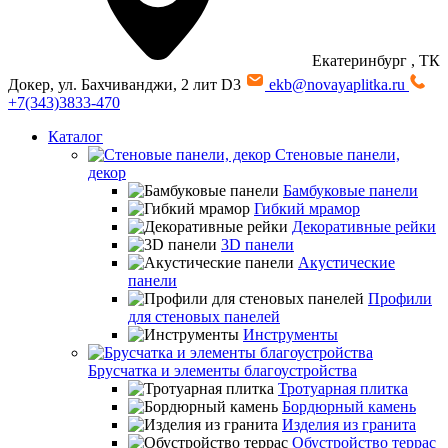
Екатеринбург
, ТК
Докер, ул. Бахчиванджи, 2 лит D3
ekb@novayaplitka.ru
+7(343)3833-470
Каталог
Стеновые панели,
декор
Бамбуковые панели
Гибкий мрамор
Декоративные рейки
3D панели
Акустические
панели
Профили
для стеновых панелей
Инструменты
Брусчатка и элементы благоустройства
Тротуарная плитка
Бордюрный камень
Изделия из гранита
Обустройство террас