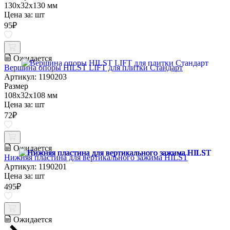
130х32х130 мм
Цена за:
шт
95
₽
Ожидается
Вершина опоры HILST LIFT для плитки Стандарт
Артикул: 1190203
Размер
108х32х108 мм
Цена за:
шт
72
₽
Ожидается
Нижняя пластина для вертикального зажима HILST
Артикул: 1190201
Цена за:
шт
495
₽
Ожидается