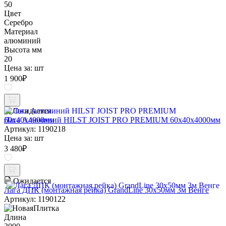
50
Цвет
Серебро
Материал
алюминий
Высота мм
20
Цена за:
шт
1 900
₽
Ожидается
Лага Алюминий HILST JOIST PRO PREMIUM 60х40х4000мм
Артикул: 1190218
Цена за:
шт
3 480
₽
Ожидается
Лага ДПК (монтажная рейка) GrandLine 30х50мм 3м Венге
Артикул: 1190122
Длина