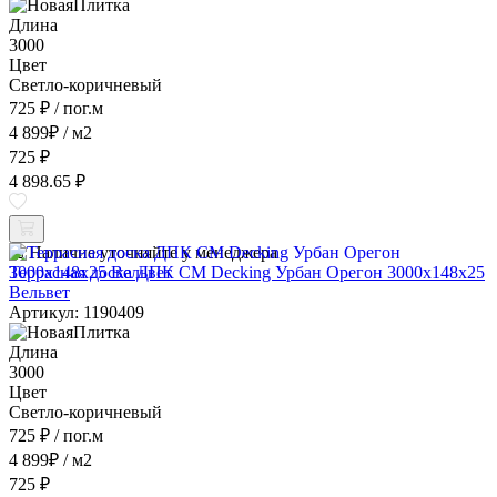
Длина
3000
Цвет
Светло-коричневый
725 ₽
/ пог.м
4 899
₽
/ м2
725 ₽
4 898.65 ₽
Наличие уточняйте у менеджера
Террасная доска ДПК CM Decking Урбан Орегон 3000x148x25
Вельвет
Артикул: 1190409
Длина
3000
Цвет
Светло-коричневый
725 ₽
/ пог.м
4 899
₽
/ м2
725 ₽