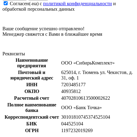
Согласен(-на) c
политикой конфиденциальности
и
обработкой персональных данных
Ваше сообщение успешно отправлено!
Менеджер свяжется с Вами в ближайшее время
Реквизиты
Наименование
ООО «СибирьКомплект»
предприятия
Почтовый и
625014, г. Тюмень ул. Чекистов, д.
юридический адрес
31, оф. 1
ИНН
7203485177
ОКПО
40935812
Расчетный счет
40702810613500002622
Полное наименование
ООО «Банк Точка»
банка
Корреспондентский счет
30101810745374525104
БИК
044525104
ОГРН
1197232019269