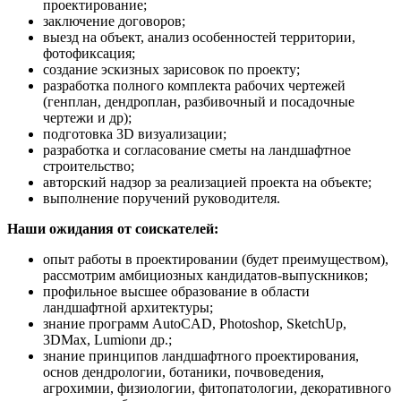
проектирование;
заключение договоров;
выезд на объект, анализ особенностей территории,
фотофиксация;
создание эскизных зарисовок по проекту;
разработка полного комплекта рабочих чертежей
(генплан, дендроплан, разбивочный и посадочные
чертежи и др);
подготовка 3D визуализации;
разработка и согласование сметы на ландшафтное
строительство;
авторский надзор за реализацией проекта на объекте;
выполнение поручений руководителя.
Наши ожидания от соискателей:
опыт работы в проектировании (будет преимуществом),
рассмотрим амбициозных кандидатов-выпускников;
профильное высшее образование в области
ландшафтной архитектуры;
знание программ AutoCAD, Photoshop, SketchUp,
3DMax, Lumionи др.;
знание принципов ландшафтного проектирования,
основ дендрологии, ботаники, почвоведения,
агрохимии, физиологии, фитопатологии, декоративного