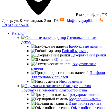
Екатеринбург
, ТК
Докер, ул. Бахчиванджи, 2 лит D3
ekb@novayaplitka.ru
+7(343)3833-470
Каталог
Стеновые панели,
декор
Бамбуковые панели
Гибкий мрамор
Декоративные рейки
3D панели
Акустические
панели
Профили
для стеновых панелей
Инструменты
Брусчатка и элементы благоустройства
Тротуарная плитка
Бордюрный камень
Изделия из гранита
Обустройство террас