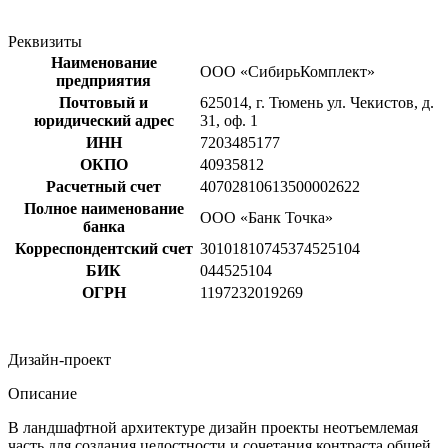
Реквизиты
Наименование
ООО «СибирьКомплект»
предприятия
Почтовый и
625014, г. Тюмень ул. Чекистов, д.
юридический адрес
31, оф. 1
ИНН
7203485177
ОКПО
40935812
Расчетный счет
40702810613500002622
Полное наименование
ООО «Банк Точка»
банка
Корреспондентский счет
30101810745374525104
БИК
044525104
ОГРН
1197232019269
Дизайн-проект
Описание
В ландшафтной архитектуре дизайн проекты неотъемлемая
часть для создания целостности и сочетания контраста общей