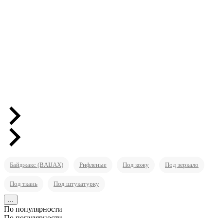
Байджакс (BAIJAX)
Рифленые
Под кожу
Под зеркало
Под ткань
Под штукатурку
...
По популярности
По популярности