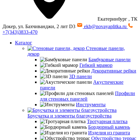
Екатеринбург
, ТК
Докер, ул. Бахчиванджи, 2 лит D3
ekb@novayaplitka.ru
+7(343)3833-470
Каталог
Стеновые панели,
декор
Бамбуковые панели
Гибкий мрамор
Декоративные рейки
3D панели
Акустические
панели
Профили
для стеновых панелей
Инструменты
Брусчатка и элементы благоустройства
Тротуарная плитка
Бордюрный камень
Изделия из гранита
Обустройство террас